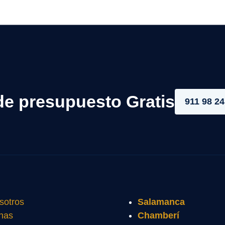
de presupuesto Gratis
911 98 24
sotros
Salamanca
nas
Chamberí