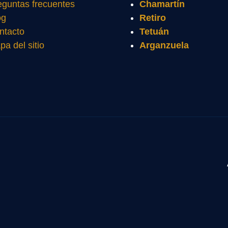
eguntas frecuentes
Chamartín
og
Retiro
ntacto
Tetuán
pa del sitio
Arganzuela