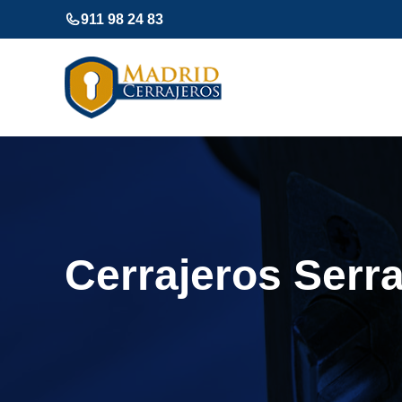
Saltar
911 98 24 83
al
contenido
Cerrajeros Serr