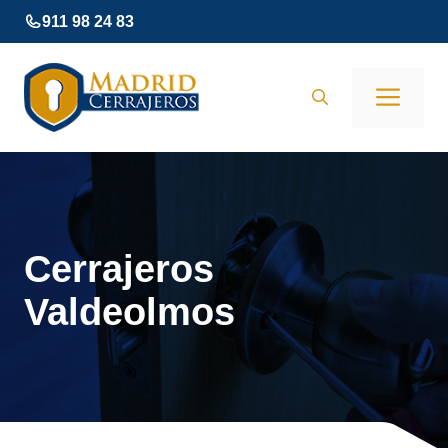
Saltar
911 98 24 83
al
contenido
Men
Cerrajeros
Valdeolmos