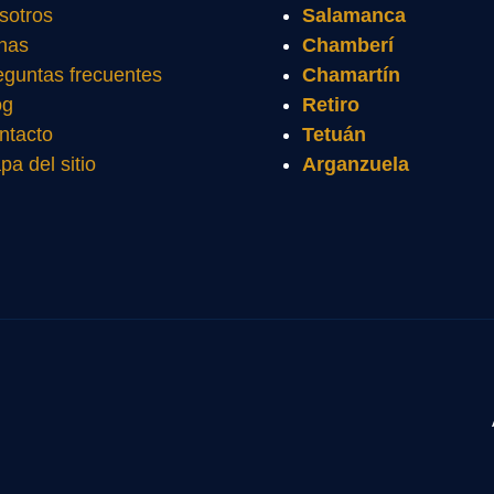
sotros
Salamanca
nas
Chamberí
eguntas frecuentes
Chamartín
og
Retiro
ntacto
Tetuán
pa del sitio
Arganzuela