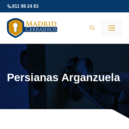
Saltar
911 98 24 83
al
contenido
Men
Persianas Arganzuela