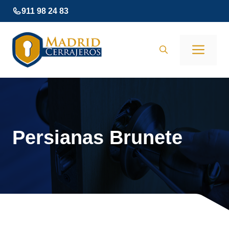
Saltar
911 98 24 83
al
contenido
Men
Persianas Brunete