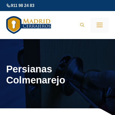
Saltar
911 98 24 83
al
contenido
Men
Persianas
Colmenarejo