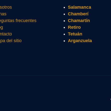
sotros
Salamanca
nas
Chamberí
eguntas frecuentes
Chamartín
og
Retiro
ntacto
Tetuán
pa del sitio
Arganzuela