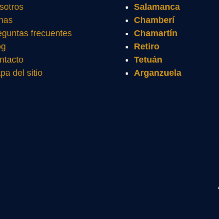
sotros
Salamanca
nas
Chamberí
eguntas frecuentes
Chamartín
og
Retiro
ntacto
Tetuán
pa del sitio
Arganzuela