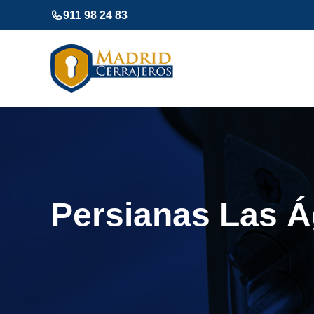
Saltar
911 98 24 83
al
contenido
Persianas Las Á