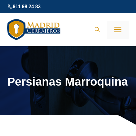
Saltar
911 98 24 83
al
contenido
Men
Persianas Marroquina