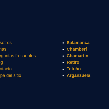
sotros
Salamanca
nas
Chamberí
eguntas frecuentes
Chamartín
og
Retiro
ntacto
Tetuán
pa del sitio
Arganzuela