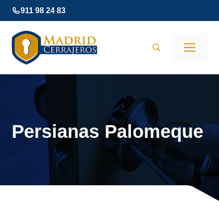
Saltar
911 98 24 83
al
contenido
Men
Persianas Palomeque