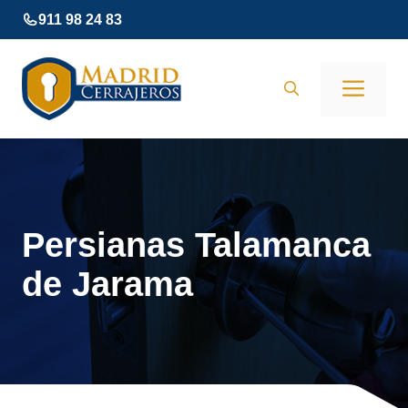
Saltar
911 98 24 83
al
contenido
Men
Persianas Talamanca
de Jarama