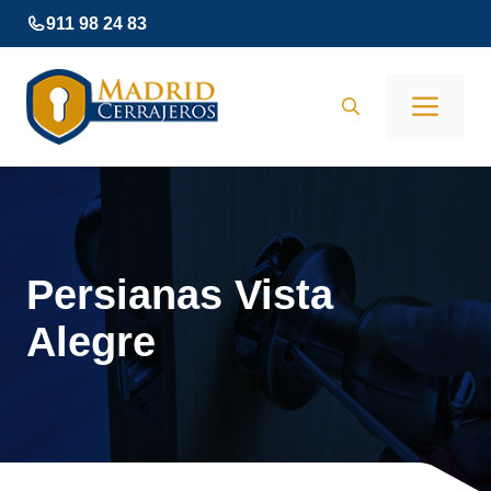
Saltar
911 98 24 83
al
contenido
Men
Persianas Vista
Alegre