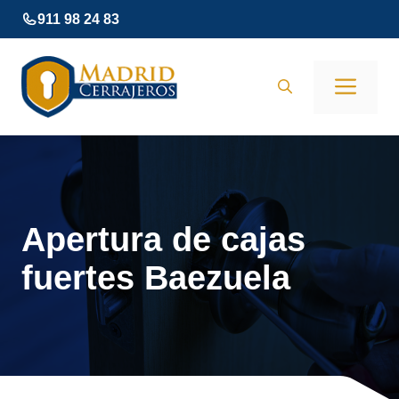
Saltar
911 98 24 83
al
contenido
Men
Apertura de cajas
fuertes Baezuela