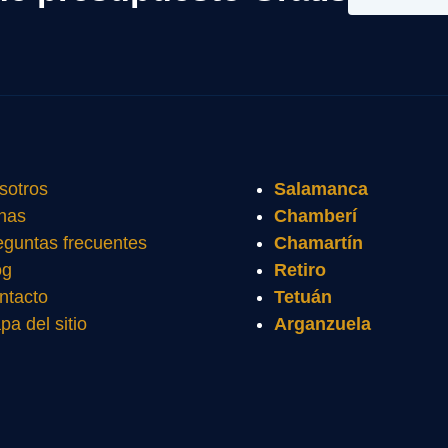
sotros
Salamanca
nas
Chamberí
eguntas frecuentes
Chamartín
og
Retiro
ntacto
Tetuán
pa del sitio
Arganzuela