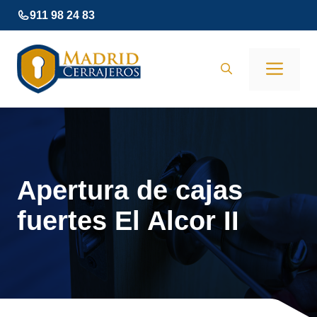
Saltar
911 98 24 83
al
contenido
Men
Apertura de cajas
fuertes El Alcor II