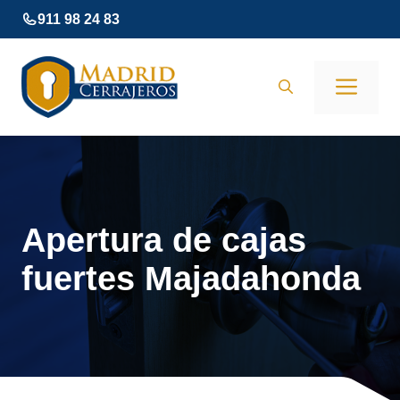
Saltar
911 98 24 83
al
contenido
Men
Apertura de cajas
fuertes Majadahonda