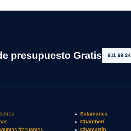
de presupuesto Gratis
911 98 24
sotros
Salamanca
nas
Chamberí
eguntas frecuentes
Chamartín