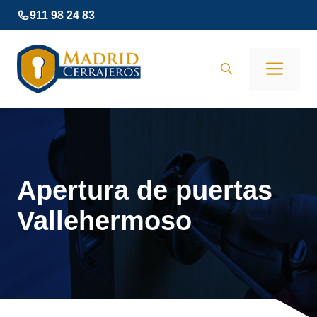
Saltar
911 98 24 83
al
contenido
Men
Apertura de puertas
Vallehermoso