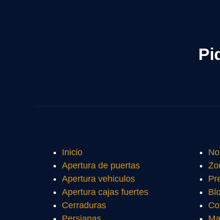
Pi
Inicio
No
Apertura de puertas
Zo
Apertura vehiculos
Pr
Apertura cajas fuertes
Bl
Cerraduras
Co
Persianas
Ma