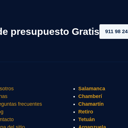
de presupuesto Gratis
911 98 24
sotros
Salamanca
nas
Chamberí
eguntas frecuentes
Chamartín
og
Retiro
ntacto
Tetuán
pa del sitio
Arganzuela