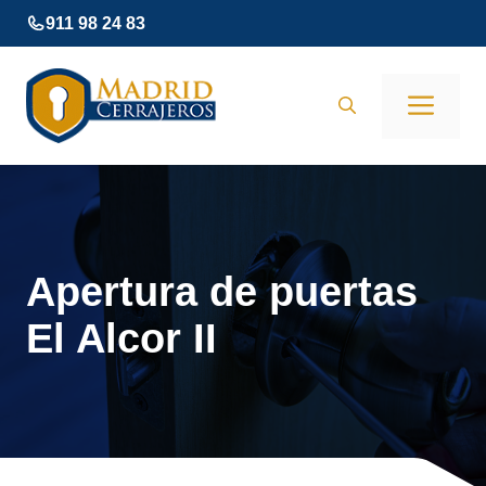
Saltar
911 98 24 83
al
contenido
Men
Apertura de puertas
El Alcor II