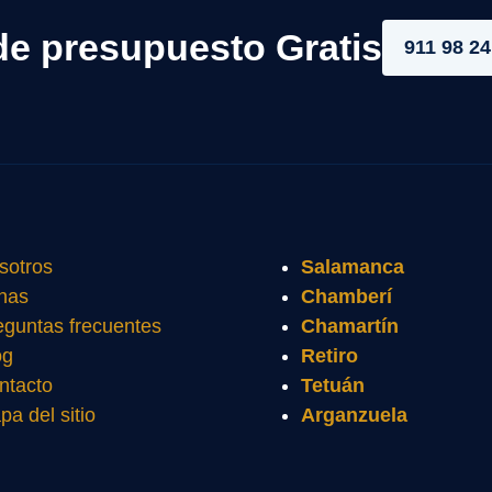
de presupuesto Gratis
911 98 24
sotros
Salamanca
nas
Chamberí
eguntas frecuentes
Chamartín
og
Retiro
ntacto
Tetuán
pa del sitio
Arganzuela