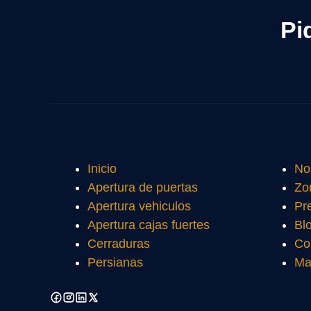
Pi
Inicio
No
Apertura de puertas
Zo
Apertura vehiculos
Pr
Apertura cajas fuertes
Bl
Cerraduras
Co
Persianas
Ma