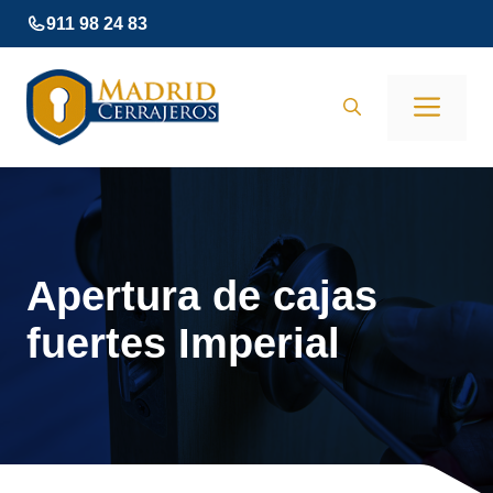
Saltar
911 98 24 83
al
contenido
Men
Apertura de cajas
fuertes Imperial