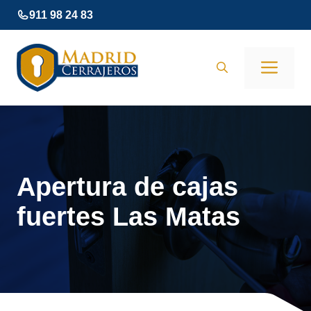
Saltar
911 98 24 83
al
contenido
Men
Apertura de cajas
fuertes Las Matas