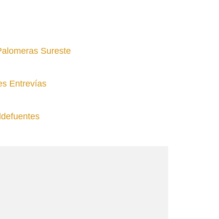
 Palomeras Sureste
es Entrevías
ldefuentes