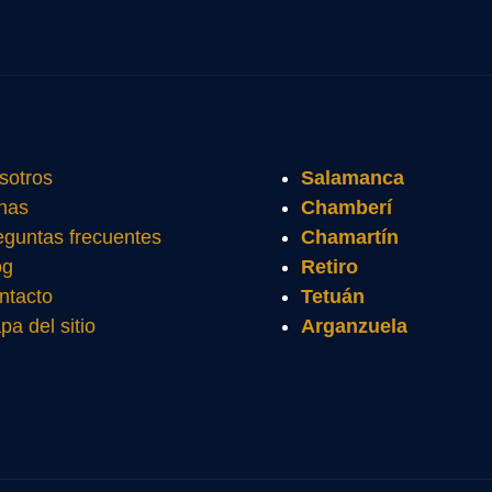
sotros
Salamanca
nas
Chamberí
eguntas frecuentes
Chamartín
og
Retiro
ntacto
Tetuán
pa del sitio
Arganzuela