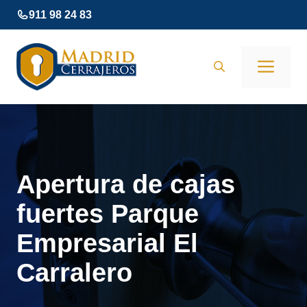
Saltar
911 98 24 83
al
contenido
Men
Apertura de cajas
fuertes Parque
Empresarial El
Carralero