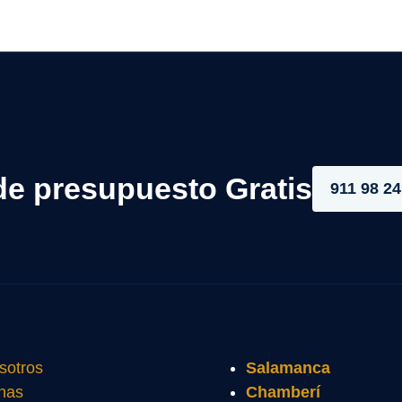
de presupuesto Gratis
911 98 24
sotros
Salamanca
nas
Chamberí