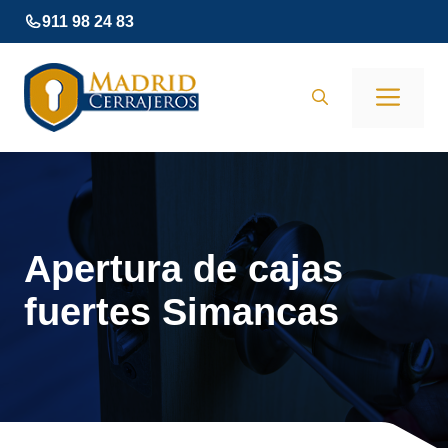
Saltar
911 98 24 83
al
contenido
Men
Apertura de cajas
fuertes Simancas