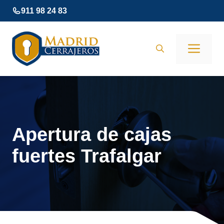
Saltar
911 98 24 83
al
contenido
Men
Apertura de cajas
fuertes Trafalgar