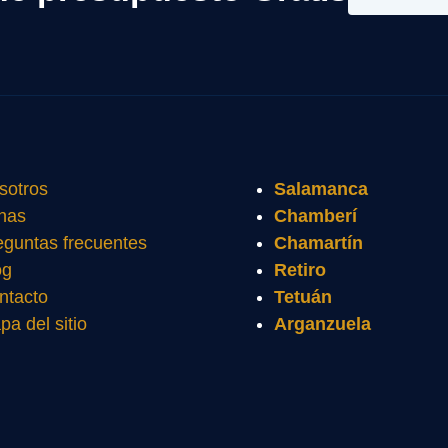
sotros
Salamanca
nas
Chamberí
eguntas frecuentes
Chamartín
og
Retiro
ntacto
Tetuán
pa del sitio
Arganzuela