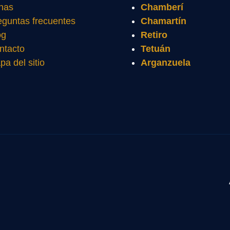
nas
Chamberí
eguntas frecuentes
Chamartín
og
Retiro
ntacto
Tetuán
pa del sitio
Arganzuela