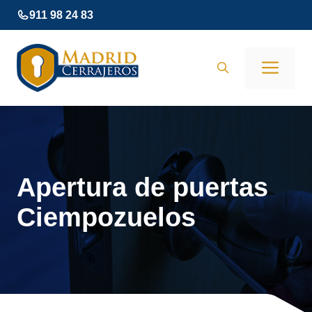
Saltar
911 98 24 83
al
contenido
Men
Apertura de puertas
Ciempozuelos