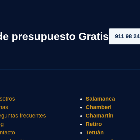
de presupuesto Gratis
911 98 24
sotros
Salamanca
nas
Chamberí
eguntas frecuentes
Chamartín
og
Retiro
ntacto
Tetuán