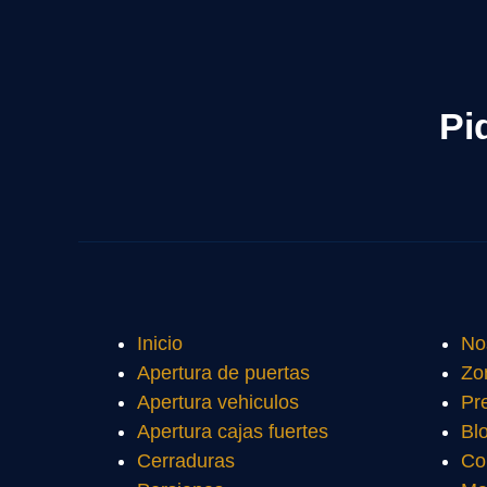
Pi
Inicio
No
Apertura de puertas
Zo
Apertura vehiculos
Pr
Apertura cajas fuertes
Bl
Cerraduras
Co