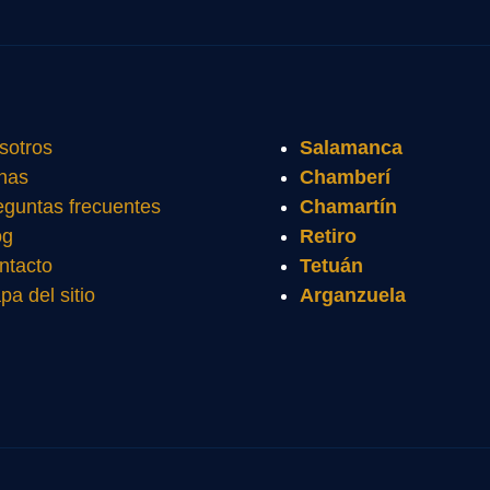
sotros
Salamanca
nas
Chamberí
eguntas frecuentes
Chamartín
og
Retiro
ntacto
Tetuán
pa del sitio
Arganzuela