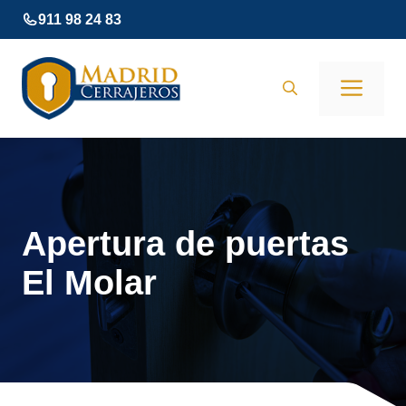
Saltar
911 98 24 83
al
contenido
Men
Apertura de puertas
El Molar