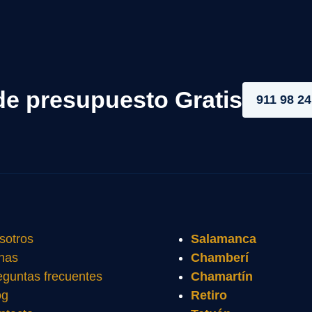
de presupuesto Gratis
911 98 24
sotros
Salamanca
nas
Chamberí
eguntas frecuentes
Chamartín
og
Retiro