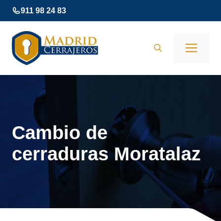
Saltar
911 98 24 83
al
contenido
Men
Cambio de
cerraduras Moratalaz