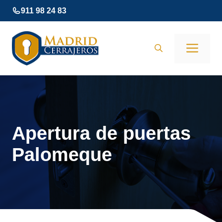
Saltar
911 98 24 83
al
contenido
Men
Apertura de puertas
Palomeque