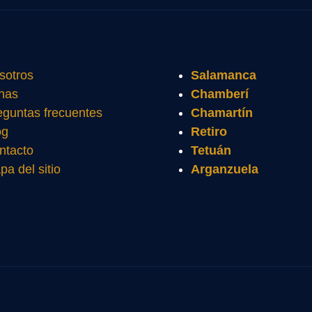
sotros
Salamanca
nas
Chamberí
eguntas frecuentes
Chamartín
og
Retiro
ntacto
Tetuán
pa del sitio
Arganzuela