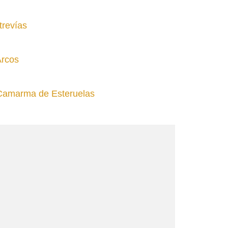
trevías
Arcos
 Camarma de Esteruelas