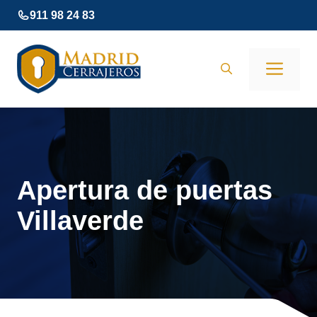
Saltar
911 98 24 83
al
contenido
Men
Apertura de puertas
Villaverde