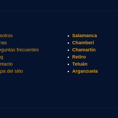
sotros
Salamanca
nas
Chamberí
eguntas frecuentes
Chamartín
og
Retiro
ntacto
Tetuán
pa del sitio
Arganzuela