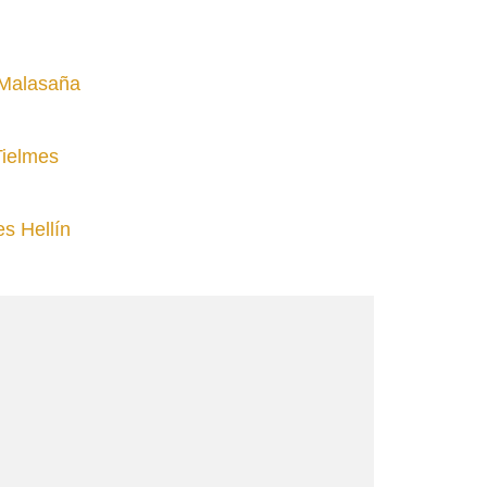
 Malasaña
Tielmes
es Hellín