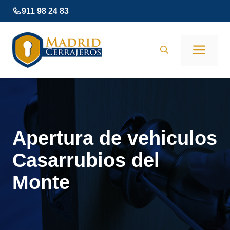
Saltar
911 98 24 83
al
contenido
Men
Apertura de vehiculos
Casarrubios del
Monte