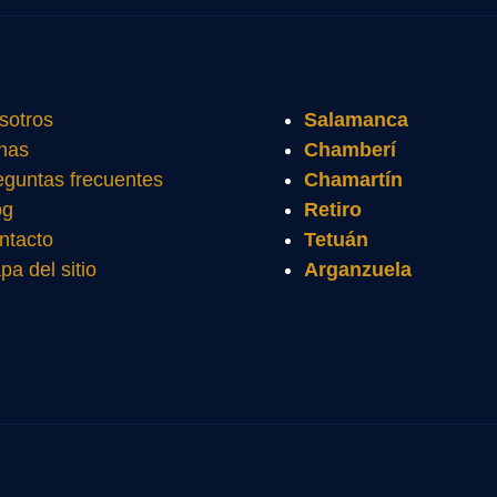
sotros
Salamanca
nas
Chamberí
eguntas frecuentes
Chamartín
og
Retiro
ntacto
Tetuán
pa del sitio
Arganzuela