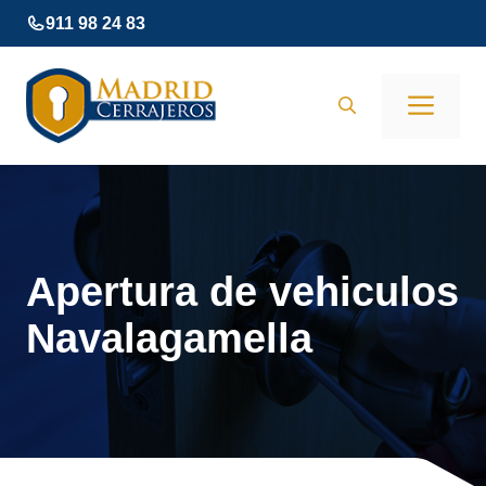
Saltar
911 98 24 83
al
contenido
Men
Apertura de vehiculos
Navalagamella