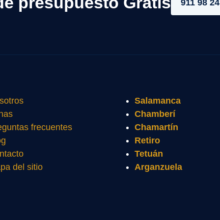
de presupuesto Gratis
911 98 24
sotros
Salamanca
nas
Chamberí
eguntas frecuentes
Chamartín
og
Retiro
ntacto
Tetuán
pa del sitio
Arganzuela