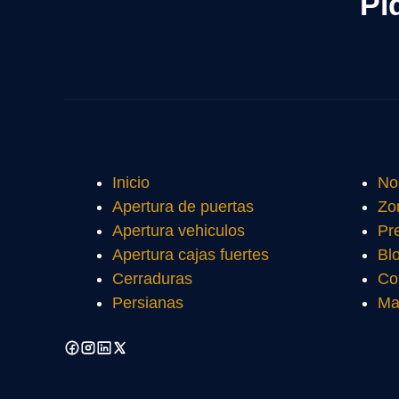
Pi
Inicio
No
Apertura de puertas
Zo
Apertura vehiculos
Pr
Apertura cajas fuertes
Bl
Cerraduras
Co
Persianas
Ma