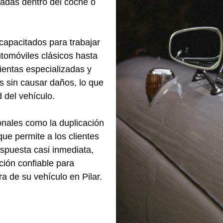
padas dentro del coche o
capacitados para trabajar
utomóviles clásicos hasta
entas especializadas y
s sin causar daños, lo que
 del vehículo.
onales como la duplicación
que permite a los clientes
respuesta casi inmediata,
ción confiable para
a de su vehículo en Pilar.