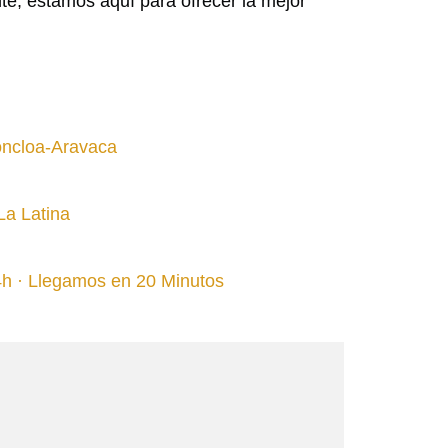
nte, estamos aquí para ofrecer la mejor
oncloa-Aravaca
La Latina
4h · Llegamos en 20 Minutos