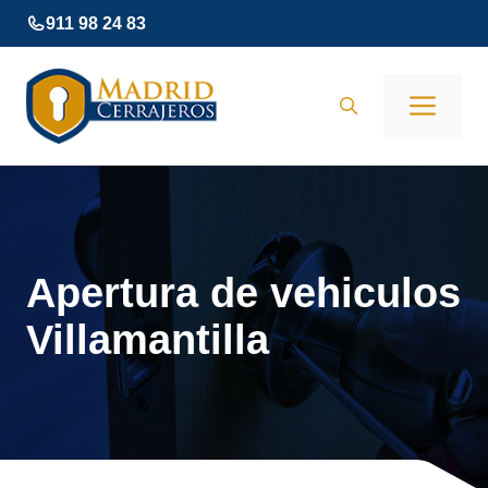
Saltar
911 98 24 83
al
contenido
Men
Apertura de vehiculos
Villamantilla