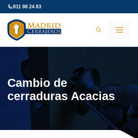
Saltar
911 98 24 83
al
contenido
Men
Cambio de
cerraduras Acacias