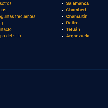
sotros
Salamanca
nas
Chamberí
eguntas frecuentes
Chamartín
og
Retiro
ntacto
Tetuán
pa del sitio
Arganzuela