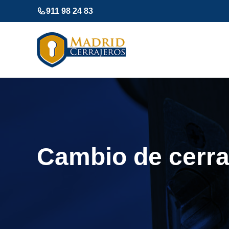
Saltar
911 98 24 83
al
contenido
Cambio de cerr