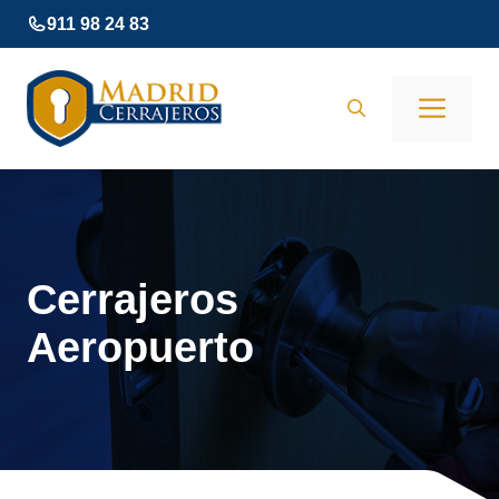
Saltar
911 98 24 83
al
contenido
Men
Cerrajeros
Aeropuerto