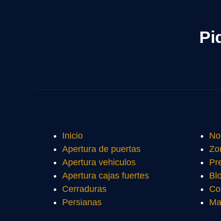
Pi
Inicio
No
Apertura de puertas
Zo
Apertura vehiculos
Pr
Apertura cajas fuertes
Bl
Cerraduras
Co
Persianas
Ma