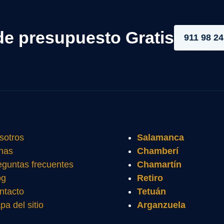
de presupuesto Gratis
911 98 24
sotros
Salamanca
nas
Chamberí
eguntas frecuentes
Chamartín
og
Retiro
ntacto
Tetuán
pa del sitio
Arganzuela