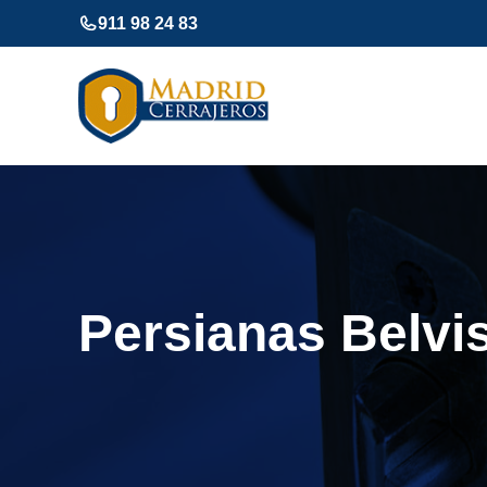
Saltar
911 98 24 83
al
contenido
Persianas Belvi